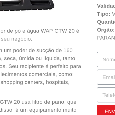
Valida
Tipo:
V
Quanti
Órgão:
rador de pó e água WAP GTW 20 é
PARAN
 seu negócio.
m um poder de sucção de 160
a, seca, úmida ou líquida, tanto
. Seu recipiente é perfeito para
lecimentos comerciais, como:
, shopping centers, hospitais,
GTW 20 usa filtro de pano, que
m disso, é um equipamento muito
ENV