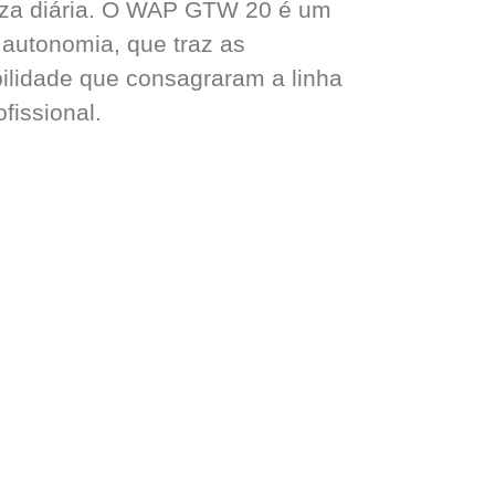
peza diária. O WAP GTW 20 é um
autonomia, que traz as
bilidade que consagraram a linha
fissional.
QUEM SOMOS
ATAS DE REGISTRO DE PREÇO
PARCEIROS
LOJA
ASSISTÊNCIA TÉCNICA