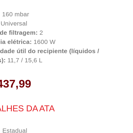
:
160 mbar
Universal
de filtragem:
2
a elétrica:
1600 W
ade útil do recipiente (líquidos /
):
11,7 / 15,6 L
437,99
LHES DA ATA
:
Estadual