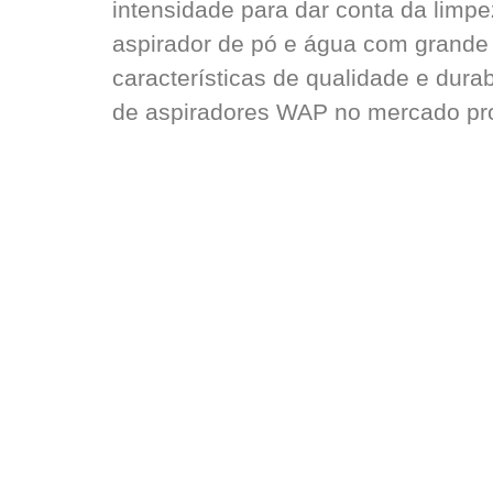
intensidade para dar conta da lim
aspirador de pó e água com grande 
características de qualidade e dura
de aspiradores WAP no mercado pro
SRTVS, 110, Quadra 701, Bloco O,
Sala 672, Edifício Multiempresarial,
Asa Sul, Brasilia – DF
(61) 3226-9313
(61) 98491-6171