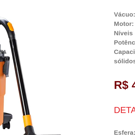
Vácuo
Motor:
Níveis 
Potênci
Capacid
sólidos
R$ 
DETA
Esfera