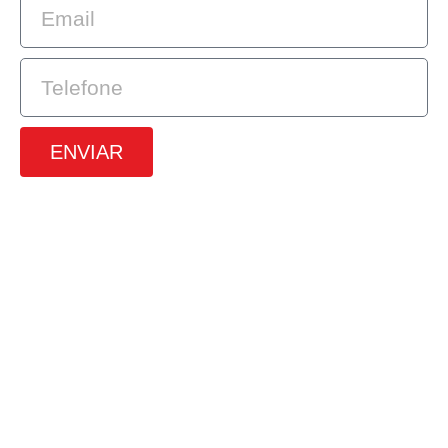
ENVIAR
SRTVS, 110, Quadra 701, Bloco O, Sala
672, Edifício Multiempresarial, Asa
Sul, Brasilia – DF
(61) 3226-9313