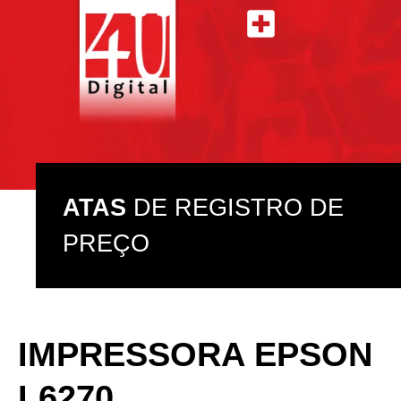
ATAS DE REGISTRO DE PREÇO
ASSISTÊNCIA TÉCNICA
ATAS
DE REGISTRO DE
PREÇO
IMPRESSORA EPSON
L6270