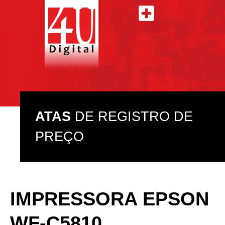
ATAS DE REGISTRO DE PREÇO
ASSISTÊNCIA TÉCNICA
ATAS
DE REGISTRO DE
PREÇO
IMPRESSORA EPSON
WF-C5810