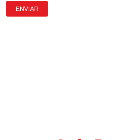
ENVIAR
SRTVS, 110, Quadra 701, Bloco O, Sala
672, Edifício Multiempresarial, Asa
Sul, Brasilia – DF
(61) 3226-9313
(61) 98491-6171
contato@4udigital.com.br