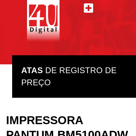
ATAS DE REGISTRO DE PREÇO
ASSISTÊNCIA TÉCNICA
ATAS
DE REGISTRO DE
PREÇO
IMPRESSORA
PANTUM BM5100ADW