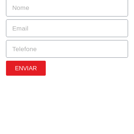
ENVIAR
SRTVS, 110, Quadra 701, Bloco O, Sala
672, Edifício Multiempresarial, Asa