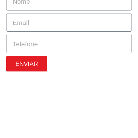
ENVIAR
SRTVS, 110, Quadra 701, Bloco O, Sala
672, Edifício Multiempresarial, Asa
Sul, Brasilia – DF