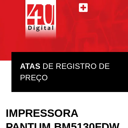
ATAS DE REGISTRO DE PREÇO
ASSISTÊNCIA TÉCNICA
ATAS
DE REGISTRO DE
PREÇO
IMPRESSORA
PANTUM BM5130FDW