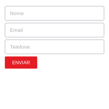
ENVIAR
SRTVS, 110, Quadra 701, Bloco O, Sala