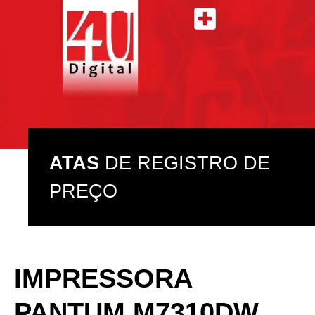
ATAS DE REGISTRO DE PREÇO
ASSISTÊNCIA TÉCNICA
ATAS
DE REGISTRO DE
PREÇO
IMPRESSORA
PANTUM M7310DW