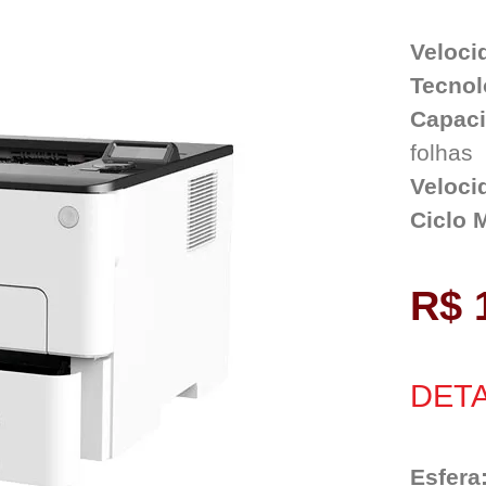
Veloci
Tecnol
Capaci
folhas
Veloci
Ciclo 
R$ 
DETA
Esfera