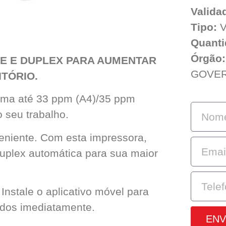
Valida
Tipo:
V
Quanti
Órgão:
DE E DUPLEX PARA AUMENTAR
GOVE
ITÓRIO.
rima até 33 ppm (A4)/35 ppm
o seu trabalho.
niente. Com esta impressora,
uplex automática para sua maior
 Instale o aplicativo móvel para
edos imediatamente.
ENV