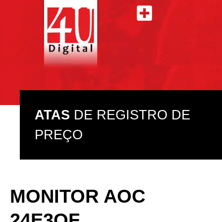
ATAS DE REGISTRO DE PREÇO
ASSISTÊNCIA TÉCNICA
ATAS
DE REGISTRO DE
PREÇO
MONITOR AOC
24E3QF