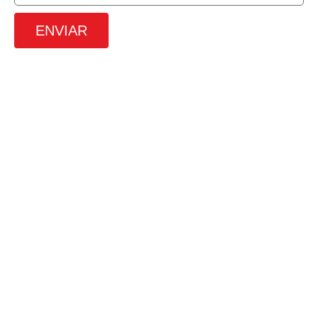
ENVIAR
SRTVS, 110, Quadra 701, Bloco O, Sala
672, Edifício Multiempresarial, Asa
Sul, Brasilia – DF
(61) 3226-9313
(61) 98491-6171
contato@4udigital.com.br