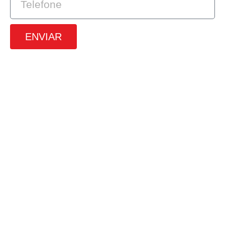
ENVIAR
SRTVS, 110, Quadra 701, Bloco O, Sala
672, Edifício Multiempresarial, Asa
Sul, Brasilia – DF
(61) 3226-9313
(61) 98491-6171
contato@4udigital.com.br