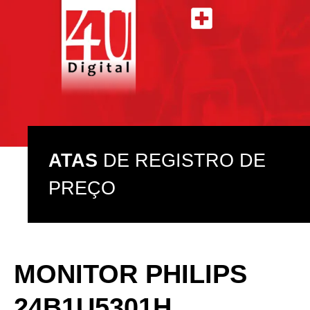
ATAS DE REGISTRO DE PREÇO
ASSISTÊNCIA TÉCNICA
ATAS
DE REGISTRO DE
PREÇO
MONITOR PHILIPS
24B1U5301H