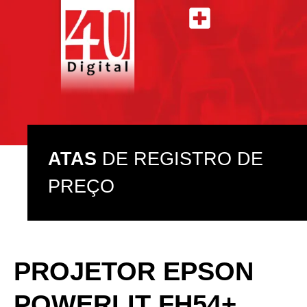
ATAS DE REGISTRO DE PREÇO
ASSISTÊNCIA TÉCNICA
ATAS
DE REGISTRO DE
PREÇO
PROJETOR EPSON
POWERLIT FH54+