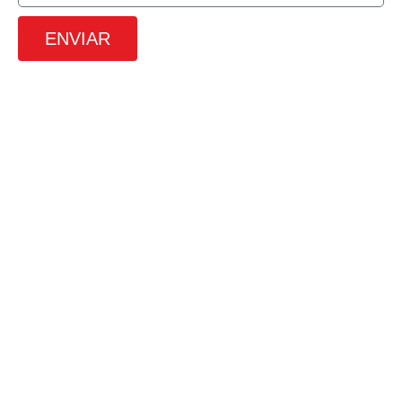
ENVIAR
SRTVS, 110, Quadra 701, Bloco O, Sala
672, Edifício Multiempresarial, Asa
Sul, Brasilia – DF
(61) 3226-9313
(61) 98491-6171
contato@4udigital.com.br