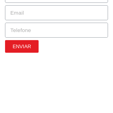
ENVIAR
SRTVS, 110, Quadra 701, Bloco O, Sala
672, Edifício Multiempresarial, Asa
Sul, Brasilia – DF