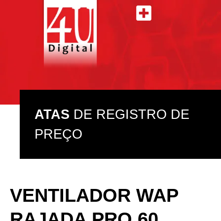
ATAS DE REGISTRO DE PREÇO
ASSISTÊNCIA TÉCNICA
ATAS
DE REGISTRO DE
PREÇO
VENTILADOR WAP
RAJADA PRO 60